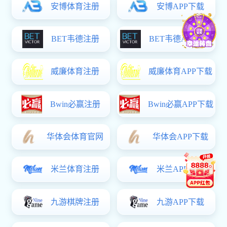
导小组”，单位主要领导任组长、分管领
人组成。制订印发具体的专项行动实施方案
推进办公室，划分了责任区域，明晰“5S精
励处罚（暂行）办法”等内容。
常态抓好落实，打造亮点提升是特色
下班前5至10分钟清理（扫）工作现场活动，
序。将5S管理与安全管理、质量管理
展“为职工办实事清洗窗帘和安装纱窗活动”，改善
境。对仓库进行了整理、整顿
域环境卫生大为改观。
开展对标活动，学习先进典型是推进
与交流，从理念、制度建设、
法，提升管理人员
5S精益思维及管理水平