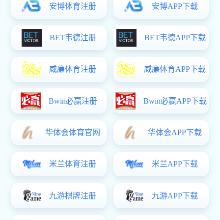
铜陵有色集团公司机关大院环境整治乐鱼世界杯（中
国）
单位概况
新闻中心
资质荣誉
典型乐鱼世界杯（中
信息公开
电话：
0562-5861016 / 5860650