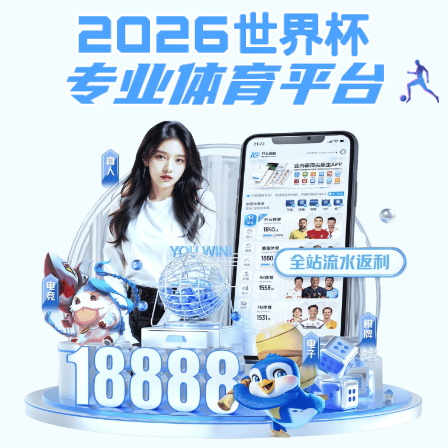
乐鱼(leyu)体育在线官网-乐鱼世
界杯（中国）
网站首页
单位概况
新闻中心
矿山乐鱼世界杯（中国）
冶金乐鱼世界杯（中国
建筑乐鱼世界杯（中国）
总承包乐鱼世界杯（中