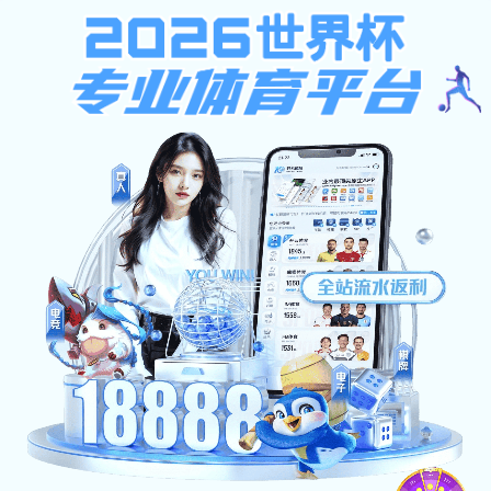
乐鱼(leyu)体育在线官网-乐鱼世
界杯（中国）
网站首页
单位概况
新闻中心
首页
>
信息公开
>
铜陵有色设计院
>
经济信息
>
财
乐鱼(ley
时间