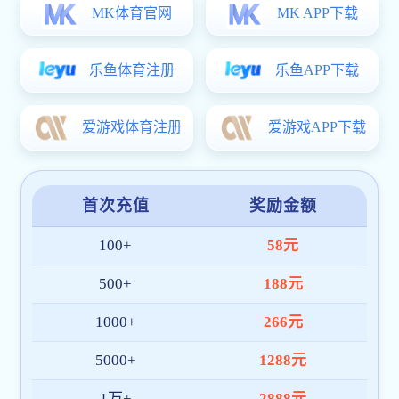
单位概况
新闻中心
资质荣誉
典型乐鱼世界杯（中
信息公开
电话：
0562-5861016 / 5860650