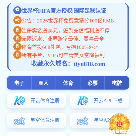
元宵
发布时间：
2025-0