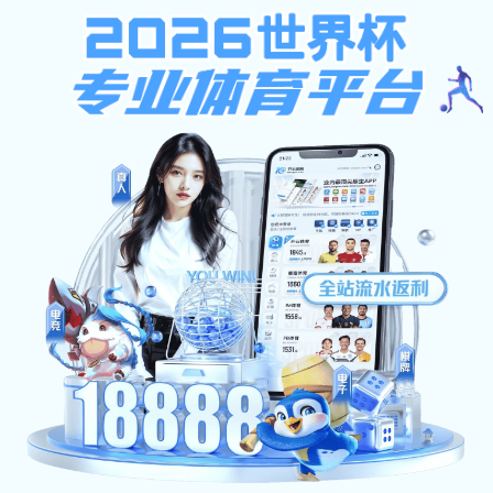
乐鱼(leyu)体育在线官网-乐鱼世
界杯（中国）
网站首页
单位概况
新闻中心
价值理念
相关活动